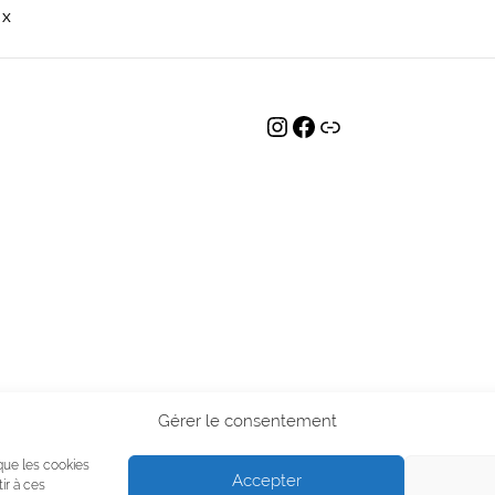
 X
INSTAGRAM
FACEBOOK
LIEN
Gérer le consentement
 que les cookies
Accepter
ir à ces