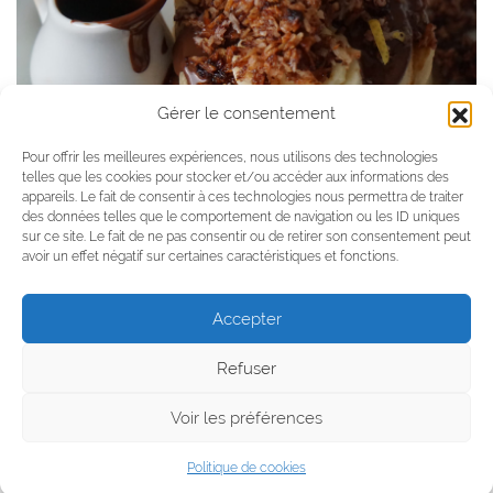
Gérer le consentement
Pour offrir les meilleures expériences, nous utilisons des technologies
telles que les cookies pour stocker et/ou accéder aux informations des
CRÉATION DE RECETTES VÉGÉTALIENNES – PLANQUÉ,
ORLÉANS.
appareils. Le fait de consentir à ces technologies nous permettra de traiter
des données telles que le comportement de navigation ou les ID uniques
sur ce site. Le fait de ne pas consentir ou de retirer son consentement peut
avoir un effet négatif sur certaines caractéristiques et fonctions.
SARL JARDIN DES DAMES
www.jardindesdames.fr
Accepter
SIRET 487 942 526 00048
Mentions légales
Refuser
INSTAGRAM
FACEBOOK
LIEN
Voir les préférences
Politique de cookies