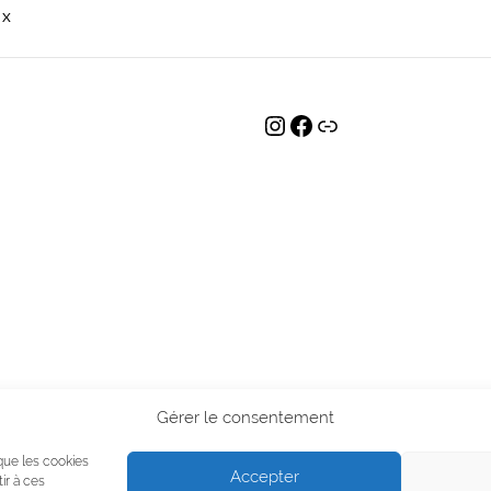
 X
INSTAGRAM
FACEBOOK
LIEN
Gérer le consentement
 que les cookies
Accepter
ir à ces